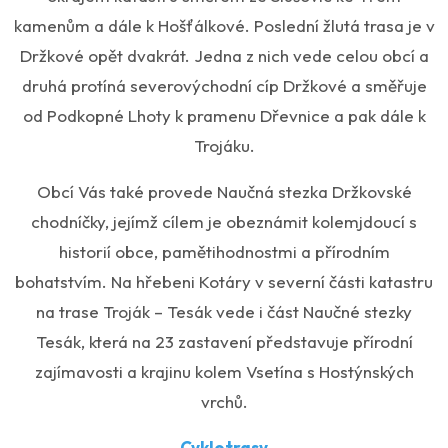
kamenům a dále k Hošťálkové. Poslední žlutá trasa je v
Držkové opět dvakrát. Jedna z nich vede celou obcí a
druhá protíná severovýchodní cíp Držkové a směřuje
od Podkopné Lhoty k pramenu Dřevnice a pak dále k
Trojáku.
Obcí Vás také provede Naučná stezka Držkovské
chodníčky, jejímž cílem je obeznámit kolemjdoucí s
historií obce, pamětihodnostmi a přírodním
bohatstvím. Na hřebeni Kotáry v severní části katastru
na trase Troják – Tesák vede i část Naučné stezky
Tesák, která na 23 zastavení představuje přírodní
zajímavosti a krajinu kolem Vsetína s Hostýnských
vrchů.
Cyklotrasy