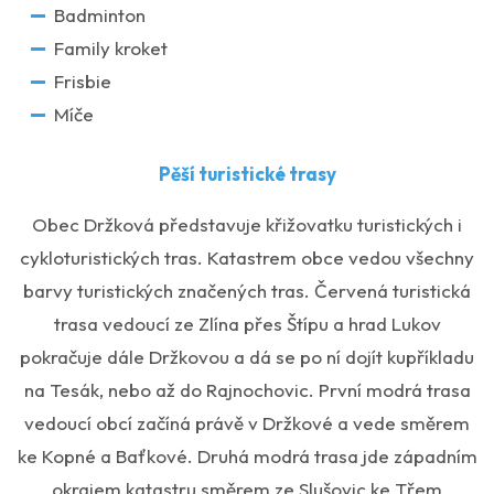
Badminton
Family kroket
Frisbie
Míče
Pěší turistické trasy
Obec Držková představuje křižovatku turistických i
cykloturistických tras. Katastrem obce vedou všechny
barvy turistických značených tras. Červená turistická
trasa vedoucí ze Zlína přes Štípu a hrad Lukov
pokračuje dále Držkovou a dá se po ní dojít kupříkladu
na Tesák, nebo až do Rajnochovic. První modrá trasa
vedoucí obcí začíná právě v Držkové a vede směrem
ke Kopné a Baťkové. Druhá modrá trasa jde západním
okrajem katastru směrem ze Slušovic ke Třem