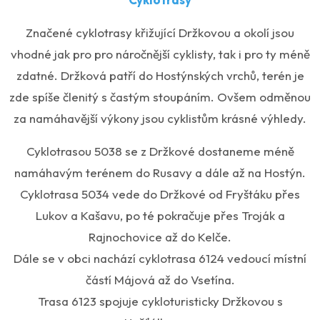
Značené cyklotrasy křižující Držkovou a okolí jsou
vhodné jak pro pro náročnější cyklisty, tak i pro ty méně
zdatné. Držková patří do Hostýnských vrchů, terén je
zde spíše členitý s častým stoupáním. Ovšem odměnou
za namáhavější výkony jsou cyklistům krásné výhledy.
Cyklotrasou 5038 se z Držkové dostaneme méně
namáhavým terénem do Rusavy a dále až na Hostýn.
Cyklotrasa 5034 vede do Držkové od Fryštáku přes
Lukov a Kašavu, po té pokračuje přes Troják a
Rajnochovice až do Kelče.
Dále se v obci nachází cyklotrasa 6124 vedoucí místní
částí Májová až do Vsetína.
Trasa 6123 spojuje cykloturisticky Držkovou s