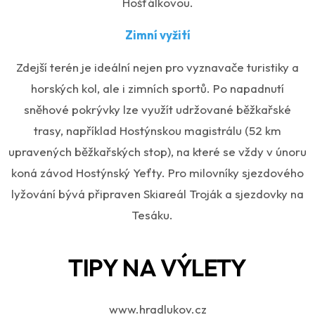
Hošťálkovou.
Zimní vyžití
Zdejší terén je ideální nejen pro vyznavače turistiky a
horských kol, ale i zimních sportů. Po napadnutí
sněhové pokrývky lze využít udržované běžkařské
trasy, například Hostýnskou magistrálu (52 km
upravených běžkařských stop), na které se vždy v únoru
koná závod Hostýnský Yeťty. Pro milovníky sjezdového
lyžování bývá připraven Skiareál Troják a sjezdovky na
Tesáku.
TIPY NA VÝLETY
www.hradlukov.cz